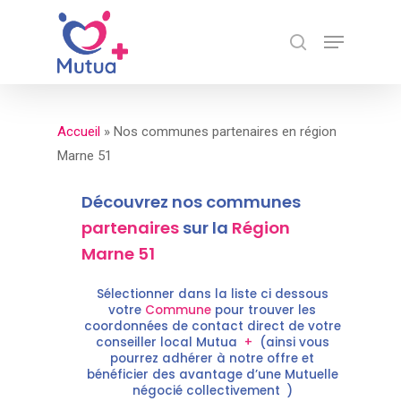
Skip
Menu
to
search
Close
main
Menu
content
Accueil
»
Nos communes partenaires en région
Marne 51
Découvrez nos communes
partenaires
sur la
Région
Marne 51
Sélectionner dans la liste ci dessous
votre
Commune
pour trouver les
coordonnées de contact direct de votre
conseiller local Mutua
+
(ainsi vous
pourrez adhérer à notre offre et
bénéficier des avantage d’une Mutuelle
négocié collectivement )