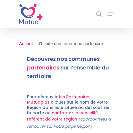
Skip
Menu
to
search
Close
main
Menu
content
Accueil
»
J’habite une commune partenaire
Découvrez nos communes
partenaires
sur l’ensemble du
territoire
Pour découvrir
les Partenaires
Mutuaplus
cliquez sur le nom de votre
Région dans liste située au dessous de
la carte ou
contactez le conseillé
référent de votre région
(coordonnées à
retrouver sur votre page Région)