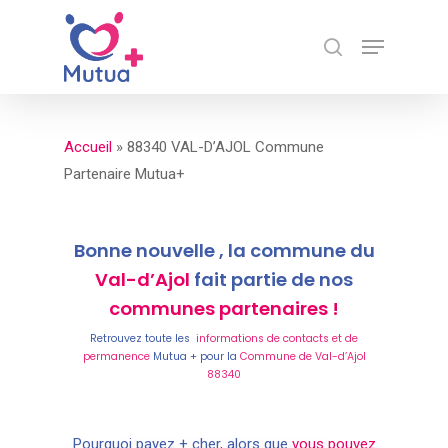
Skip
Menu
to
search
Close
main
Menu
content
Accueil
»
88340 VAL-D’AJOL Commune
Partenaire Mutua+
Bonne nouvelle , la commune du
Val-d’Ajol
fait partie de nos
communes partenaires !
Retrouvez toute les
informations de contacts et de
permanence
Mutua + pour la
Commune de Val-d’Ajol
88340
Pourquoi payez + cher
,
alors que
vous pouvez