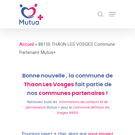
Skip
Menu
to
search
Close
main
Menu
content
Accueil
»
88150 THAON LES VOSGES Commune
Partenaire Mutua+
Bonne nouvelle , la commune de
Thaon Les Vosges
fait partie de
nos
communes partenaires !
Retrouvez toute les
informations de contacts et de
permanence
Mutua + pour la
Commune deThaon les
Vosges 88150
Pourquoi payez + cher
,
alors que
vous pouvez