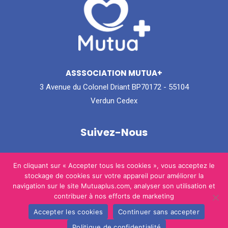
ASSSOCIATION MUTUA+
3 Avenue du Colonel Driant BP70172 - 55104
Verdun Cedex
Suivez-Nous
Instagram
Facebook
En cliquant sur « Accepter tous les cookies », vous acceptez le
stockage de cookies sur votre appareil pour améliorer la
navigation sur le site Mutuaplus.com, analyser son utilisation et
contribuer à nos efforts de marketing
Accepter les cookies
Continuer sans accepter
© 2026 Mutua+.
Politique de confidentialité