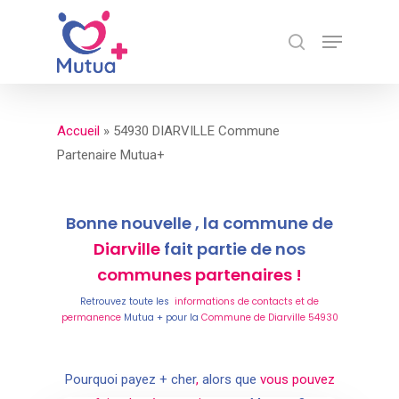
Skip
Menu
to
search
Close
main
Menu
content
Accueil
»
54930 DIARVILLE Commune
Partenaire Mutua+
Bonne nouvelle , la commune de
Diarville
fait partie de nos
communes partenaires !
Retrouvez toute les
informations de contacts et de
permanence
Mutua + pour la
Commune de Diarville 54930
Pourquoi payez + cher
,
alors que
vous pouvez