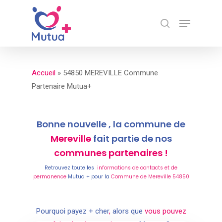
Skip
Menu
to
search
Close
main
Menu
content
Accueil
»
54850 MEREVILLE Commune
Partenaire Mutua+
Bonne nouvelle , la commune de
Mereville
fait partie de nos
communes partenaires !
Retrouvez toute les
informations de contacts et de
permanence
Mutua + pour la
Commune de Mereville 54850
Pourquoi payez + cher
,
alors que
vous pouvez