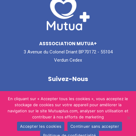
ASSSOCIATION MUTUA+
3 Avenue du Colonel Driant BP70172 - 55104
Verdun Cedex
Suivez-Nous
Instagram
Facebook
En cliquant sur « Accepter tous les cookies », vous acceptez le
stockage de cookies sur votre appareil pour améliorer la
navigation sur le site Mutuaplus.com, analyser son utilisation et
contribuer à nos efforts de marketing
Accepter les cookies
Continuer sans accepter
© 2026 Mutua+.
Politique de confidentialité