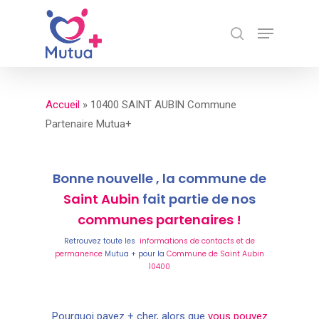
Skip
Menu
to
search
Close
main
Menu
content
Accueil
»
10400 SAINT AUBIN Commune
Partenaire Mutua+
Bonne nouvelle , la commune de
Saint Aubin
fait partie de nos
communes partenaires !
Retrouvez toute les
informations de contacts et de
permanence
Mutua + pour la
Commune de Saint Aubin
10400
Pourquoi payez + cher
,
alors que
vous pouvez